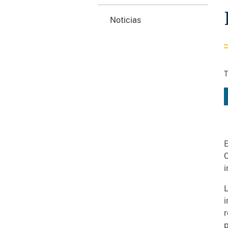
Noticias
T
E
C
i
L
i
r
p