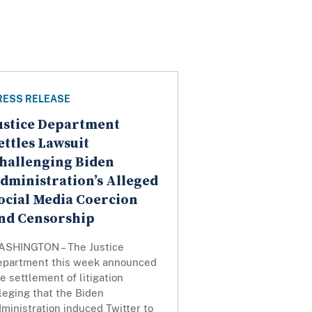
RESS RELEASE
ustice Department
ettles Lawsuit
hallenging Biden
dministration’s Alleged
ocial Media Coercion
nd Censorship
ASHINGTON – The Justice
epartment this week announced
e settlement of litigation
leging that the Biden
ministration induced Twitter to