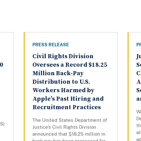
PRESS RELEASE
P
Civil Rights Division
J
0
Oversees a Record $18.25
S
Million Back-Pay
C
Distribution to U.S.
A
Workers Harmed by
S
Apple’s Past Hiring and
a
Recruitment Practices
W
D
The United States Department of
S)
th
Justice’s Civil Rights Division
al
announced that $18.25 million in
ad
back pay has been processed for