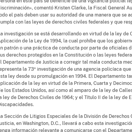
ersona en este país se beneficie de una vigilancia policial le
iscriminación», comentó Kristen Clarke, la Fiscal General Auxi
odo el país deben usar su autoridad de una manera que se ad
umpla con las leyes de derechos civiles federales y que re
a investigación se está desarrollando en virtud de la ley de 
plicación de la Ley de 1994, la cual prohíbe que los gobiern
n patrón o una práctica de conducta por parte de oficiales de
us derechos protegidos en la Constitución o las leyes federal
l Departamento de Justicia a corregir tal mala conducta media
epresenta la 73º investigación de una agencia policíaca que
sta ley desde su promulgación en 1994. El Departamento ta
plicación de la ley en virtud de la Primera, Cuarta y Decimo
e los Estados Unidos, así como al amparo de la ley de Calles
a ley de Derechos Civiles de 1964; y el Título II de la ley d
Discapacidades.
a Sección de Litigios Especiales de la División de Derechos
usticia, en Washington, D.C., llevará a cabo esta investigaci
enga información relevante a comunicarse con el Departamen