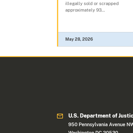
illegally sold or scrapped
approximately 93...
May 28, 2026
U.S. Department of Justi
950 Pennsylvania Avenue N
Washington DC 20530