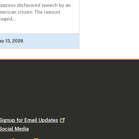
uppress disfavored speech by an
erican citizen. The lawsuit
leged...
ay 13, 2026
Signup for Email
Updates
Social Media