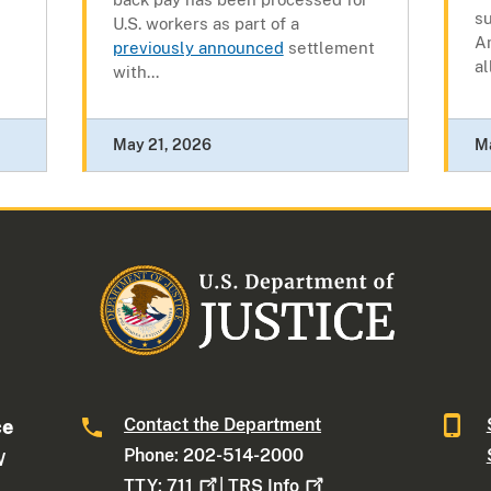
s
U.S. workers as part of a
Am
previously announced
settlement
al
with...
May 21, 2026
M
Contact the Department
ce
Phone: 202-514-2000
W
TTY:
711
|
TRS
Info