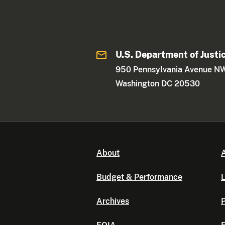
U.S. Department of Justi
950 Pennsylvania Avenue N
Washington DC 20530
About
A
Budget & Performance
L
Archives
P