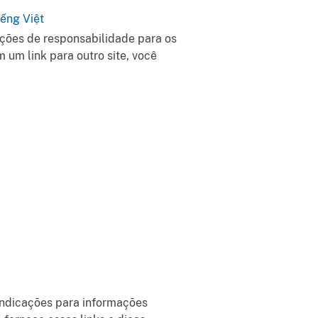
iếng Việt
log
Vietnamese
enções de responsabilidade para os
 um link para outro site, você
 indicações para informações