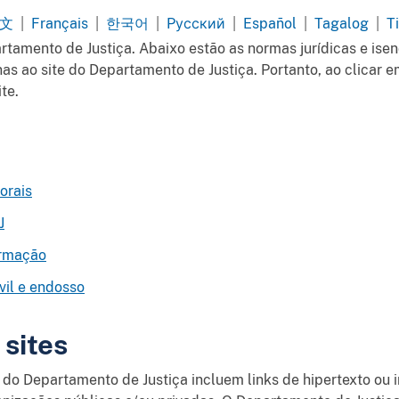
文
|
Français
|
한국어
|
Pусский
|
Español
|
Tagalog
|
T
Chinese
French
Korean
Russian
Spanish
Taga
artamento de Justiça. Abaixo estão as normas jurídicas e is
ed
Traditional
as ao site do Departamento de Justiça. Portanto, ao clicar em
te.
orais
J
ormação
vil e endosso
 sites
 do Departamento de Justiça incluem links de hipertexto ou