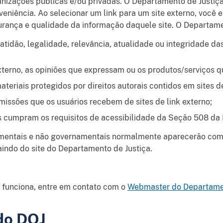
anizações públicas e/ou privadas. O Departamento de Justiça
eniência. Ao selecionar um link para um site externo, você e
egurança e qualidade da informação daquele site. O Departame
tidão, legalidade, relevância, atualidade ou integridade da
xterno, as opiniões que expressam ou os produtos/serviços 
eriais protegidos por direitos autorais contidos em sites de
issões que os usuários recebem de sites de link externo;
s cumpram os requisitos de acessibilidade da Seção 508 da 
amentais e não governamentais normalmente aparecerão com o
saindo do site do Departamento de Justiça.
 funciona, entre em contato com o
Webmaster do Departamen
 do DOJ