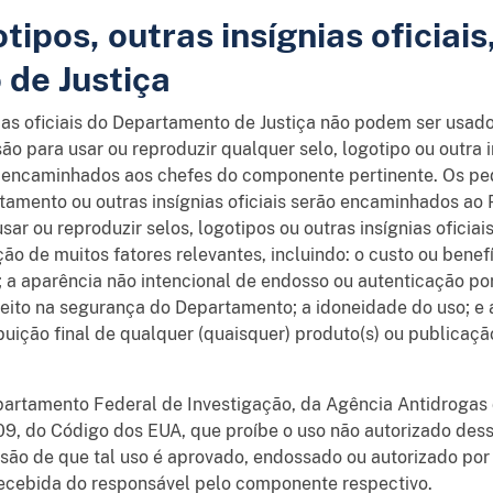
tipos, outras insígnias oficiais
de Justiça
gnias oficiais do Departamento de Justiça não podem ser usa
ão para usar ou reproduzir qualquer selo, logotipo ou outra
 encaminhados aos chefes do componente pertinente. Os pe
tamento ou outras insígnias oficiais serão encaminhados ao
sar ou reproduzir selos, logotipos ou outras insígnias ofici
ção de muitos fatores relevantes, incluindo: o custo ou bene
 a aparência não intencional de endosso ou autenticação po
efeito na segurança do Departamento; a idoneidade do uso; e 
uição final de qualquer (quaisquer) produto(s) ou publicação
partamento Federal de Investigação, da Agência Antidrogas 
709, do Código dos EUA, que proíbe o uso não autorizado des
ssão de que tal uso é aprovado, endossado ou autorizado p
recebida do responsável pelo componente respectivo.