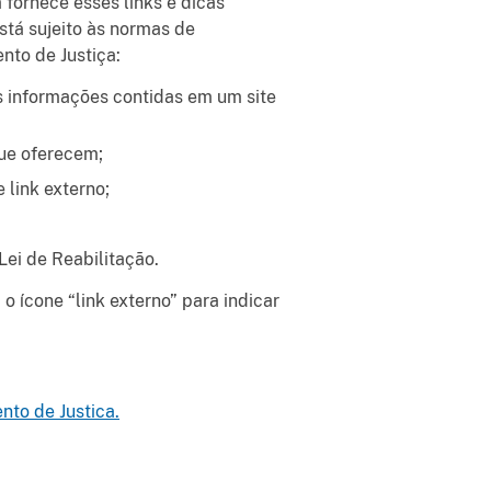
 fornece esses links e dicas
stá sujeito às normas de
nto de Justiça:
s informações contidas em um site
que oferecem;
 link externo;
Lei de Reabilitação.
 ícone “link externo” para indicar
to de Justica.