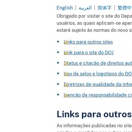
English
|
العربية
|
简体字
|
繁體中
Arabic
Chinese
Obrigado por visitar o site do Dep
Simplifi
usuários, as quais aplicam-se apen
estará sujeito às normas do novo si
Links para outros sites
Link para o site do DOJ
Status e citação de direitos aut
Uso de selos e logotipos do DO
Diretrizes de qualidade da inf
Isenção de responsabilidade ci
Links para outros
As informações publicadas no site