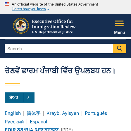
An official website of the United States government
Here's how you know
Menu
ਚੋਣਵੇਂ ਫਾਰਮ ਪੰਜਾਬੀ ਵਿੱਚ ਉਪਲਬਧ ਹਨ।
ਸ਼ੇਅਰ
English
|
简体字
|
Kreyòl Ayisyen
|
Português
|
Chinese
Haitian
Português
Pусский
|
Español
Simplified
Creole
Russian
Spanish
EOIR 33/BIA (ਪਤਾ ਬਦਲਨਾ)
(PDF)