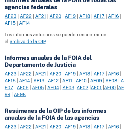
Informes anuales de la FOIA de todas las
agencias federales
AF23
|
AF22
|
AF21
|
AF20
|
AF19
|
AF18
|
AF17
|
AF16
|
AF15
|
AF14
Los informes anteriores se pueden encontrar en
el
archivo de la OIP
.
Informes anuales de la FOIA del
Departamento de Justicia
AF23
|
AF22
|
AF21
|
AF20
|
AF19
|
AF18
|
AF17
|
AF16
|
AF15
|
AF14
|
AF13
|
AF12
|
AF11
|
AF10
|
AF09
|
AF08
|
A
F07
|
AF06
|
AF05
|
AF04
|
AF03
|
AF02
|
AF01
|
AF00
|
AF
99
|
AF98
Resúmenes de la OIP de los informes
anuales de la FOIA de las agencias
AF23
|
AF22
|
AF21
|
AF20
|
AF19
|
AF18
|
AF17
|
AF16
|