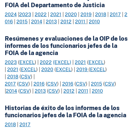
FOIA del Departamento de Justicia
2024
|
2023
|
2022
|
2021
|
2020
|
2019
|
2018
|
2017
|
2
016
|
2015
|
2014
|
2013
|
2012
|
2011
|
2010
Resúmenes y evaluaciones de la OIP de los
informes de los funcionarios jefes de la
FOIA de la agencia
2023
(
EXCEL
) |
2022
(EXCEL)
|
2021
(
EXCEL
)
|
2021
(
EXCEL
) |
2020
(
EXCEL
) |
2019
(
EXCEL
​)
|
2018
(
CSV
) |
2017
(
CSV
) |
2016
(
CSV
)​​​ |
2016
(
CSV
)​​​ |
2015
(
CSV
)
|
2014
(
CSV
) |
2013
(
CSV
) |
2012
|
2011
|
2010
Historias de éxito de los informes de los
funcionarios jefes de la FOIA de la agencia
2018
|
2017