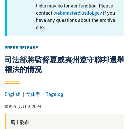
links may no longer function. Please
contact
webmaster@usdoj.gov
if you
have any questions about the archive
site.
PRESS RELEASE
司法部將監督夏威夷州遵守聯邦選舉
權法的情況
English
|
简体字
|
Tagalog
Chinese
Tagalog
Simplified
星期五, 八月 9, 2024
馬上發布