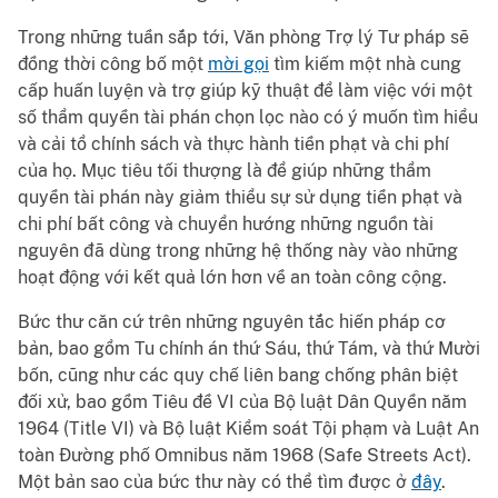
Trong những tuần sắp tới, Văn phòng Trợ lý Tư pháp sẽ
đồng thời công bố một
mời gọi
tìm kiếm một nhà cung
cấp huấn luyện và trợ giúp kỹ thuật để làm việc với một
số thẩm quyền tài phán chọn lọc nào có ý muốn tìm hiểu
và cải tổ chính sách và thực hành tiền phạt và chi phí
của họ. Mục tiêu tối thượng là để giúp những thẩm
quyền tài phán này giảm thiểu sự sử dụng tiền phạt và
chi phí bất công và chuyển hướng những nguồn tài
nguyên đã dùng trong những hệ thống này vào những
hoạt động với kết quả lớn hơn về an toàn công cộng.
Bức thư căn cứ trên những nguyên tắc hiến pháp cơ
bản, bao gổm Tu chính án thứ Sáu, thứ Tám, và thứ Mười
bốn, cũng như các quy chế liên bang chống phân biệt
đối xử, bao gồm Tiêu đề VI của Bộ luật Dân Quyền năm
1964 (Title VI) và Bộ luật Kiểm soát Tội phạm và Luật An
toàn Đường phố Omnibus năm 1968 (Safe Streets Act).
Một bản sao của bức thư này có thể tìm được ở
đây
.