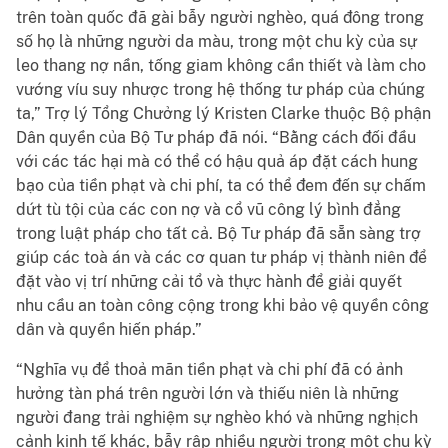
trên toàn quốc đã gài bẫy người nghèo, quá đông trong
số họ là những người da màu, trong một chu kỳ của sự
leo thang nợ nần, tống giam không cần thiết và làm cho
vướng víu suy nhược trong hệ thống tư pháp của chúng
ta,” Trợ lý Tổng Chưởng lý Kristen Clarke thuộc Bộ phận
Dân quyền của Bộ Tư pháp đã nói. “Bằng cách đối đầu
với các tác hại mà có thể có hậu quả áp đặt cách hung
bạo của tiền phạt và chi phí, ta có thể đem đến sự chấm
dứt tù tội của các con nợ và cổ vũ công lý bình đẳng
trong luật pháp cho tất cả. Bộ Tư pháp đã sẵn sàng trợ
giúp các toà án và các cơ quan tư pháp vị thành niên để
đặt vào vị trí những cải tổ và thực hành để giải quyết
nhu cầu an toàn công cộng trong khi bảo vệ quyền công
dân và quyền hiến pháp.”
“Nghĩa vụ để thoả mãn tiền phạt và chi phí đã có ảnh
hưởng tàn phá trên người lớn và thiếu niên là những
người đang trải nghiệm sự nghèo khó và những nghịch
cảnh kinh tế khác, bẫy rập nhiều người trong một chu kỳ