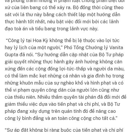
và phòng tránh những vi phạm luật chống phân biệt đối
xử của liên bang có thể xảy ra. Bộ đồng thời cũng theo
sát với lá thư này bằng cách thiết lập một hướng dẫn
thực hành tốt nhất, nêu bật việc đổi mới bởi các lãnh
đạo toà án và tiểu bang trong lãnh vực này.
“Công lý tại Hoa Kỳ không thể bị lệ thuộc vào lợi tức
hay lý lịch của một người,” Phó Tổng Chưởng lý Vanita
Gupta đã nói. “Sự hướng dẫn cập nhật của Bộ Tư pháp
giải quyết những thực hành gây ảnh hưởng không cân
xứng đến các cộng đồng lợi-tức-thấp và người da màu,
có thể làm mắc kẹt những cá nhân và gia đình họ trong
những khuôn mẫu của sự nghèo khổ và hình phạt và có
thể vi phạm quyền công dân của người lớn cũng như
của thiếu niên. Nhiều thẩm quyền tài phán đã đổi mới để
giảm thiểu việc dựa vào tiền phạt và chi phí, và Bộ Tư
pháp đang xây dựng trên quán tính đó để nâng cao
công lý bình đẳng và an toàn công cộng cho tất cả.”
“Sự áp đặt không bị ràng buộc của tiền phạt và chi phí