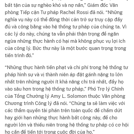
bất tận của sự nghèo khó và nợ nần,” Giám đốc Văn
phòng Tiếp cận Tư pháp Rachel Rossi đã nói. “Những
nghĩa vụ này có thể đồng thời cản trở sự truy cập đầy
đủ và công bằng vào hệ thống tư pháp của chúng ta. Vì
các lý do này, chúng ta vẫn phải thận trọng để ngăn
ngừa những thực hành có hại mà không phục vụ lợi ích
của công lý. Bức thư này là một bước quan trọng trong
tiến trình đó.”
“Những thực hành tiền phạt và chi phí trong hệ thống tư
pháp hình sự và vị thành niên áp đặt gánh nặng to lớn
nhất trên những người ít khả năng chi trả nhất, đẩy họ
vào sâu hơn trong hệ thống tư pháp,” Phó Trợ lý Chính
của Tổng Chưởng lý Amy L. Solomon thuộc Văn phòng
Chương trình Công lý đã nói. “Chúng ta sẽ làm việc với
các thẩm quyền tài phán trên toàn quốc để chấm dứt
hay giới hạn những thực hành bất công này, để cho
người lớn và thiếu niên trong hệ thống tư pháp có cơ hội
họ cần để tiến tới trong cuộc đời của họ.”