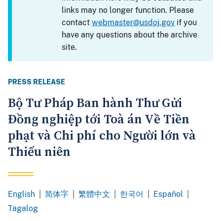
links may no longer function. Please
contact
webmaster@usdoj.gov
if you
have any questions about the archive
site.
PRESS RELEASE
Bộ Tư Pháp Ban hành Thư Gửi
Đồng nghiệp tới Toà án Về Tiền
phạt và Chi phí cho Người lớn và
Thiếu niên
English
|
简体字
|
繁體中文
|
한국어
|
Español
|
Chinese
Chinese
Korean
Spanish
Tagalog
Simplified
Traditional