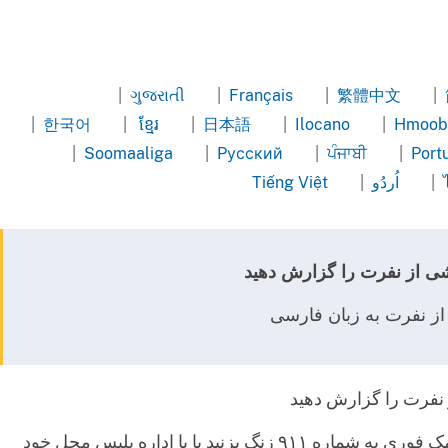
|
ગુજરાતી
|
Français
|
繁體中文
|
Gujarati
French
Chinese
C
|
한국어
|
ខ្មែរ
|
日本語
|
Ilocano
|
Hmoob
Traditional
Simp
Korean
Khmer
Japanese
Ilocano
Hmong
|
Soomaaliga
|
Pусский
|
ਪੰਜਾਬੀ
|
Port
Somali
Russian
Punjabi
Portug
|
اُردُو
|
Tiếng Việt
Vietnamese
Urdu
اشی از نفرت را گزارش دهید
از نفرت به زبان فارسی
 نفرت را گزارش دهید
در مواقع اضطراری برای دریافت کمک فوری به شماره ۹۱۱ زنگ بزنید یا با اداره پلیس محل خود