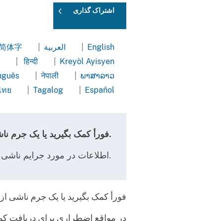
اشتراک گذاری
English
|
العربية
|
简体字
hinese
Arabic
|
हिन्दी
|
Kreyòl Ayisyen
lified
Hindi
Haitian
uguês
|
नेपाली
|
ພາສາລາວ
Creole
uês
Nepali
Lao
ไทย
|
Tagalog
|
Español
Thai
Tagalog
Spanish
.فورأ کمک بگیرید یا یک جرم ن
.اطلاعات در مورد جرایم ناشی 
فورأ کمک بگیرید یا یک جرم ناشی از