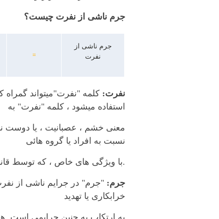
جرم ناشی از نفرت چیست؟
جرم ناشی از
=
نفرت
نفرت:
کلمه "نفرت"میتواند گمراه ک
استفاده میشود ، کلمه "نفرت" به
معنی خشم ، عصبانیت ، یا دوست ن
نسبت به افراد یا گروه هائی
.با ویژگی های خاص ، که توسط قا
جرم:
"جرم" در جرایم ناشی از نفر
خرابکاری یا تهدید
به ارتکاب به چنین جرایمی است.