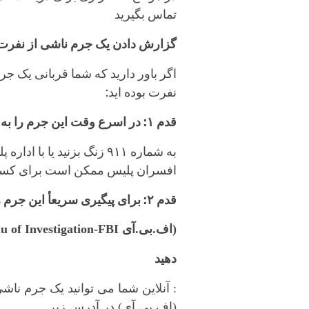
تماس بگیرید
گزارش دادن یک جرم ناشی از نفرت
اگر باور دارید که شما قربانی یک جرم
نفرت بوده اید:
قدم ١: در اسرع وقت این جرم را به پلیس ایالت یا به پلیس محل خود گزارش دهید
به شماره ۹۱۱ زنگ بزنید یا با اداره پلیس محل خود تماس بگیرید
افسران پلیس ممکن است برای کسب 
قدم ۲: برای پیگیری سریعأ این جرم را برای دفترتحقیقات فدرال
(اف.بی.آی
 of Investigation-FBI-
دهید
: آنلاین شما می توانید یک جرم ناش
(اف.بی.آی) در آدرس زیر