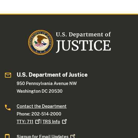
U.S. Department of Justice
950 Pennsylvania Avenue NW
Washington DC 20530
Contact the Department
Phone: 202-514-2000
TTY:
711
|
TRS
Info
Signup for Email
Updates