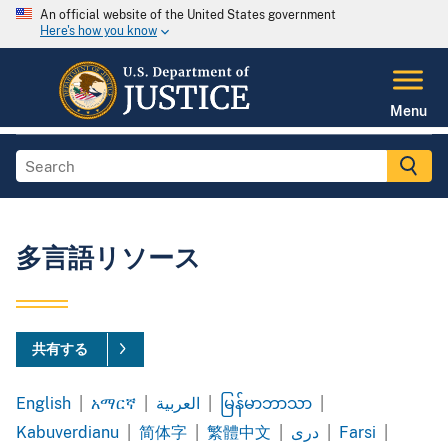
An official website of the United States government
Here's how you know
Menu
多言語リソース
共有する
English
|
አማርኛ
|
العربية
|
မြန်မာဘာသာ
|
Amharic
Arabic
Burmese
Kabuverdianu
|
简体字
|
繁體中文
|
|
Farsi
|