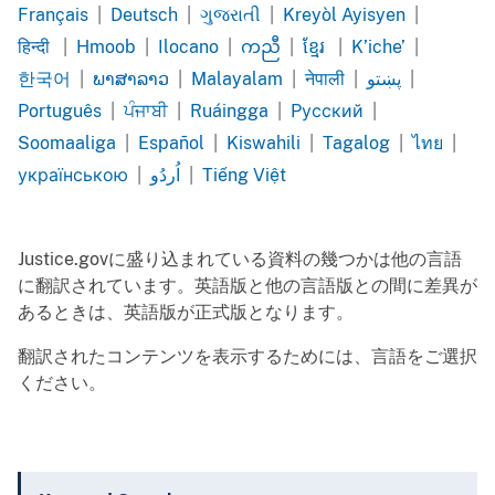
Cape
Chinese
Chinese
Dari
Farsi
Français
|
Deutsch
|
ગુજરાતી
|
Kreyòl Ayisyen
|
Verdean
Simplified
Traditional
French
German
Gujarati
Haitian
हिन्दी
|
Hmoob
|
Ilocano
|
ကညီ
|
ខ្មែរ
|
K’iche’
|
Creole
Creole
Hindi
Hmong
Ilocano
Karen
Khmer
K’iche’
한국어
|
ພາສາລາວ
|
Malayalam
|
नेपाली
|
پښتو
|
Korean
Lao
Malayalam
Nepali
Pashto
Português
|
ਪੰਜਾਬੀ
|
Ruáingga
|
Pусский
|
Português
Punjabi
Rohingya
Russian
Soomaaliga
|
Español
|
Kiswahili
|
Tagalog
|
ไทย
|
Somali
Spanish
Swahili
Tagalog
Thai
українською
|
اُردُو
|
Tiếng Việt
Ukrainian
Urdu
Vietnamese
Justice.govに盛り込まれている資料の幾つかは他の言語
に翻訳されています。英語版と他の言語版との間に差異が
あるときは、英語版が正式版となります。
翻訳されたコンテンツを表示するためには、言語をご選択
ください。